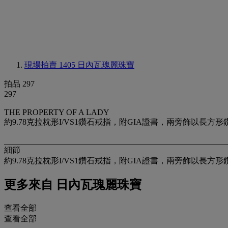
現場拍賣 1405
日內瓦瑰麗珠寶
拍品 297
297
THE PROPERTY OF A LADY
約9.78克拉枕形I/VS1鑽石戒指，附GIA證書，兩旁飾以長方形鑽
細節
約9.78克拉枕形I/VS1鑽石戒指，附GIA證書，兩旁飾以長方形鑽
更多來自
日內瓦瑰麗珠寶
查看全部
查看全部