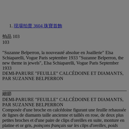
現場拍賣 3604
珠寶首飾
拍品 103
103
"Suzanne Belperron, la nouveauté absolue en Joaillerie" Elsa
Schiaparelli, Vogue Paris septembre 1933 "Suzanne Belperron, the
new theme in jewels", Elsa Schiaparelli, Vogue Paris September
1933
DEMI-PARURE "FEUILLE" CALCÉDOINE ET DIAMANTS,
PAR SUZANNE BELPERRON
細節
DEMI-PARURE "FEUILLE" CALCÉDOINE ET DIAMANTS,
PAR SUZANNE BELPERRON
Composée d'une broche en calcédoine figurant une feuille rehaussée
de lignes de diamants taille ancienne et taillés en rose, de deux plus
petites broches et d'une paire de clips d'oreilles en suite, monture en
platine et or gris,
poinçons français sur les clips d'oreilles, poids