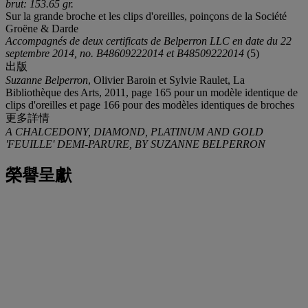
brut: 153.65 gr.
Sur la grande broche et les clips d'oreilles, poinçons de la Société
Groëne & Darde
Accompagnés de deux certificats de Belperron LLC en date du 22
septembre 2014, no. B48609222014 et B48509222014
(5)
出版
Suzanne Belperron
, Olivier Baroin et Sylvie Raulet, La
Bibliothèque des Arts, 2011, page 165 pour un modèle identique de
clips d'oreilles et page 166 pour des modèles identiques de broches
更多詳情
A CHALCEDONY, DIAMOND, PLATINUM AND GOLD
'FEUILLE' DEMI-PARURE, BY SUZANNE BELPERRON
榮譽呈獻