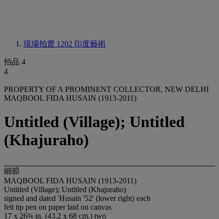
現場拍賣 1202
印度藝術
拍品 4
4
PROPERTY OF A PROMINENT COLLECTOR, NEW DELHI
MAQBOOL FIDA HUSAIN (1913-2011)
Untitled (Village); Untitled
(Khajuraho)
細節
MAQBOOL FIDA HUSAIN (1913-2011)
Untitled (Village); Untitled (Khajuraho)
signed and dated 'Husain '52' (lower right) each
felt tip pen on paper laid on canvas
17 x 26¾ in. (43.2 x 68 cm.) two