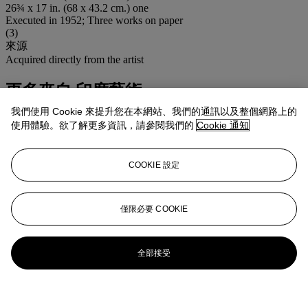
26¾ x 17 in. (68 x 43.2 cm.) one
Executed in 1952; Three works on paper
(3)
來源
Acquired directly from the artist
更多來自
印度藝術
我們使用 Cookie 來提升您在本網站、我們的通訊以及整個網路上的
查看全部
使用體驗。欲了解更多資訊，請參閱我們的
Cookie 通知
查看全部
COOKIE 設定
僅限必要 COOKIE
全部接受