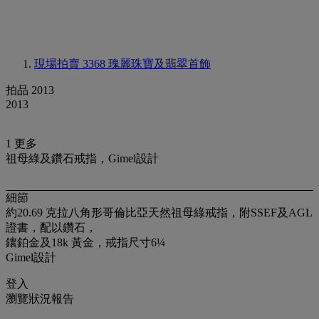
現場拍賣 3368
瑰麗珠寶及翡翠首飾
拍品 2013
2013
1 更多
祖母綠及鑽石戒指，Gimel設計
細節
約20.69 克拉八角形哥倫比亞天然祖母綠戒指，附SSEF及AGL
證書，配以鑽石，
鑲鉑金及18k 黃金，戒指尺寸6¼
Gimel設計
登入
瀏覽狀況報告