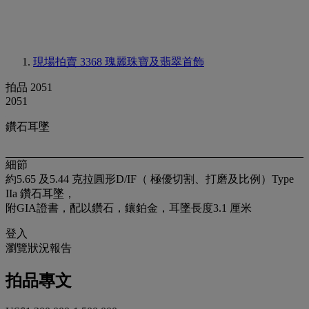
現場拍賣 3368
瑰麗珠寶及翡翠首飾
拍品 2051
2051
鑽石耳墜
細節
約5.65 及5.44 克拉圓形D/IF（ 極優切割、打磨及比例）Type
IIa 鑽石耳墜，
附GIA證書，配以鑽石，鑲鉑金，耳墜長度3.1 厘米
登入
瀏覽狀況報告
拍品專文