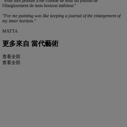
"Pour moi peindre a été comme de tenir un journal de
l'élargissement de mon horizon intérieur."
"For me painting was like keeping a journal of the enlargement of
my inner horizon."
MATTA
更多來自
當代藝術
查看全部
查看全部