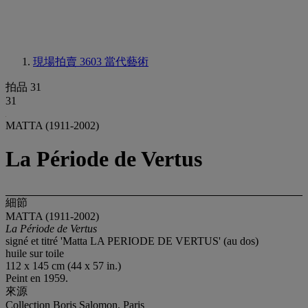
現場拍賣 3603
當代藝術
拍品 31
31
MATTA (1911-2002)
La Période de Vertus
細節
MATTA (1911-2002)
La Période de Vertus
signé et titré 'Matta LA PERIODE DE VERTUS' (au dos)
huile sur toile
112 x 145 cm (44 x 57 in.)
Peint en 1959.
來源
Collection Boris Salomon, Paris