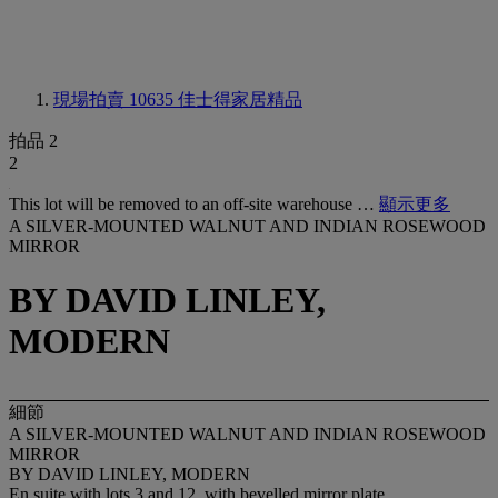
現場拍賣 10635
佳士得家居精品
拍品 2
2
This lot will be removed to an off-site warehouse …
顯示更多
A SILVER-MOUNTED WALNUT AND INDIAN ROSEWOOD
MIRROR
BY DAVID LINLEY,
MODERN
細節
A SILVER-MOUNTED WALNUT AND INDIAN ROSEWOOD
MIRROR
BY DAVID LINLEY, MODERN
En suite with lots 3 and 12, with bevelled mirror plate