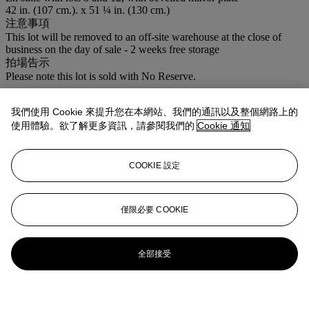
42 in. (107 cm.). x 51 ¼ in. (130 cm.)
注意事項
This lot will be removed to an off-site warehouse at the close of
business on the day of sale - 2 weeks free storage
拍場告示
Please note this lot is sold with No Reserve.
登入
我們使用 Cookie 來提升您在本網站、我們的通訊以及整個網路上的
瀏覽狀況報告
使用體驗。欲了解更多資訊，請參閱我們的
Cookie 通知
更多來自
佳士得家居精品
COOKIE 設定
查看全部
查看全部
僅限必要 COOKIE
全部接受