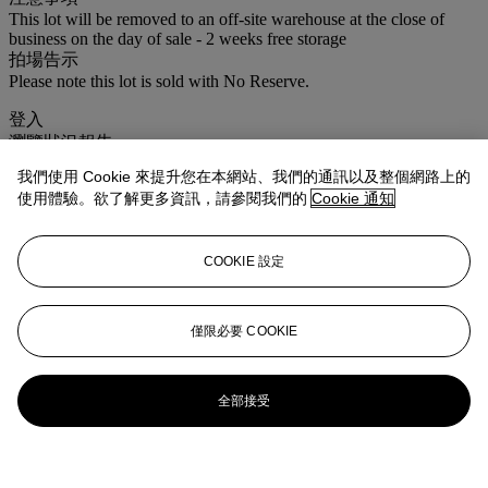
This lot will be removed to an off-site warehouse at the close of
business on the day of sale - 2 weeks free storage
拍場告示
Please note this lot is sold with No Reserve.
登入
瀏覽狀況報告
我們使用 Cookie 來提升您在本網站、我們的通訊以及整個網路上的
更多來自
佳士得家居精品
使用體驗。欲了解更多資訊，請參閱我們的
Cookie 通知
查看全部
COOKIE 設定
查看全部
僅限必要 COOKIE
全部接受