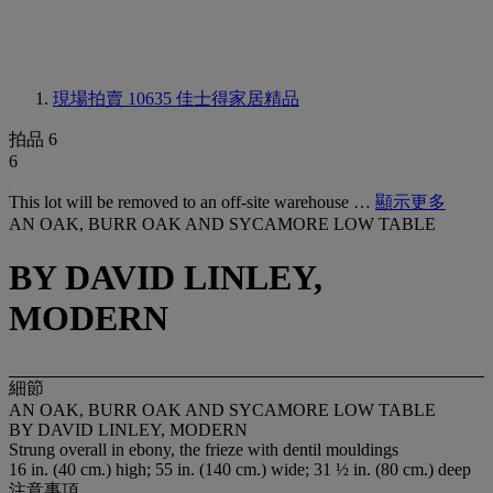
現場拍賣 10635
佳士得家居精品
拍品 6
6
This lot will be removed to an off-site warehouse …
顯示更多
AN OAK, BURR OAK AND SYCAMORE LOW TABLE
BY DAVID LINLEY,
MODERN
細節
AN OAK, BURR OAK AND SYCAMORE LOW TABLE
BY DAVID LINLEY, MODERN
Strung overall in ebony, the frieze with dentil mouldings
16 in. (40 cm.) high; 55 in. (140 cm.) wide; 31 ½ in. (80 cm.) deep
注意事項