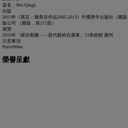
簽名：Wei Qingji
出版
2013年《寓言：魏青吉作品2005-2013》中國青年出版社（圖版，
版公司 （圖版，第215頁）
展覽
2010年「睬你都傻——當代藝術在廣東」53美術館 廣州
注意事項
ParcelWine
榮譽呈獻