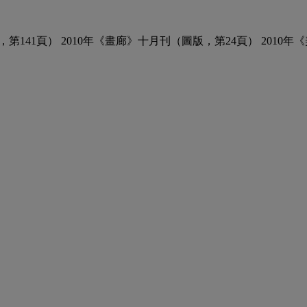
第141頁） 2010年《畫廊》十月刊（圖版，第24頁） 2010年《美苑