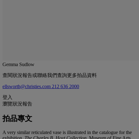
Gemma Sudlow
查閱狀況報告或聯絡我們查詢更多拍品資料
ellsworth@christies.com
212 636 2000
登入
瀏覽狀況報告
拍品專文
A very similar reticulated vase is illustrated in the catalogue for the
exhibition,
The Charles B. Hoyt Collection
, Museum of Fine Arts,