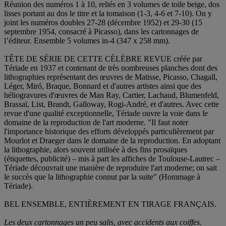
Réunion des numéros 1 à 10, reliés en 3 volumes de toile beige, dos
lisses portant au dos le titre et la tomaison (1-3, 4-6 et 7-10). On y
joint les numéros doubles 27-28 (décembre 1952) et 29-30 (15
septembre 1954, consacré à Picasso), dans les cartonnages de
l’éditeur. Ensemble 5 volumes in-4 (347 x 258 mm).
TÊTE DE SÉRIE DE CETTE CÉLÈBRE REVUE créée par
Tériade en 1937 et contenant de très nombreuses planches dont des
lithographies représentant des œuvres de Matisse, Picasso, Chagall,
Léger, Miró, Braque, Bonnard et d'autres artistes ainsi que des
héliogravures d'œuvres de Man Ray, Cartier, Lachaud, Blumenfeld,
Brassaï, List, Brandt, Galloway, Rogi-André, et d'autres. Avec cette
revue d'une qualité exceptionnelle, Tériade ouvre la voie dans le
domaine de la reproduction de l'art moderne. "Il faut noter
l'importance historique des efforts développés particulièrement par
Mourlot et Draeger dans le domaine de la reproduction. En adoptant
la lithographie, alors souvent utilisée à des fins prosaïques
(étiquettes, publicité) – mis à part les affiches de Toulouse-Lautrec –
Tériade découvrait une manière de reproduire l'art moderne; on sait
le succès que la lithographie connut par la suite" (Hommage à
Tériade).
BEL ENSEMBLE, ENTIÈREMENT EN TIRAGE FRANÇAIS.
Les deux cartonnages un peu salis, avec accidents aux coiffes.