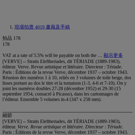
現場拍賣 4019
書藉及手稿
拍品 178
178
VAT at a rate of 5.5% will be payable on both the …
顯示更多
[VERVE] -- Stratis Eleftheriades, dit TÉRIADE (1889-1983),
éditeur. Verve. Revue artistique et littéraire. Directeur : Tériade.
Paris : Éditions de la revue Verve, décembre 1937 – octobre 1943.
Réunion des numéros 1 à 10, reliés en 3 volumes de toile beige, dos
lisses portant au dos le titre et la tomaison (1-3, 4-6 et 7-10). On y
joint les numéros doubles 27-28 (décembre 1952) et 29-30 (15
septembre 1954, consacré à Picasso), dans les cartonnages de
l’éditeur. Ensemble 5 volumes in-4 (347 x 258 mm).
細節
[VERVE] -- Stratis Eleftheriades, dit TÉRIADE (1889-1983),
éditeur.
Verve. Revue artistique et littéraire. Directeur : Tériade.
Paris : Éditions de la revue Verve, décembre 1937 – octobre 1943.