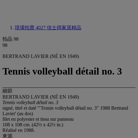
現場拍賣 4027
佳士得家居精品
拍品 98
98
BERTRAND LAVIER (NÉ EN 1949)
Tennis volleyball détail no. 3
細節
BERTRAND LAVIER (NÉ EN 1949)
Tennis volleyball détail no. 3
signé, titré et daté '"Tennis volleyball détail no. 3" 1988 Bertrand
Lavier' (au dos)
filet en polyester et tissu sur panneau
108 x 108 cm. (42½ x 42½ in.)
Réalisé en 1988.
來源