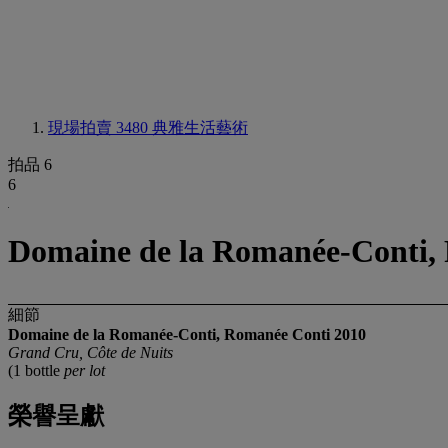
現場拍賣 3480
典雅生活藝術
拍品 6
6
Domaine de la Romanée-Conti,
細節
Domaine de la Romanée-Conti, Romanée Conti 2010
Grand Cru, Côte de Nuits
(1 bottle
per lot
榮譽呈獻