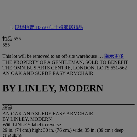
現場拍賣 10650
佳士得家居精品
拍品 555
555
This lot will be removed to an off-site warehouse …
顯示更多
THE PROPERTY OF A GENTLEMAN, SOLD TO BENEFIT
THE OMNIBUS ARTS CENTRE, LONDON, LOTS 551-562
AN OAK AND SUEDE EASY ARMCHAIR
BY LINLEY, MODERN
細節
AN OAK AND SUEDE EASY ARMCHAIR
BY LINLEY, MODERN
With
LINLEY
label to reverse
29 in. (74 cm.) high; 30 in. (76 cm.) wide; 35 in. (89 cm.) deep
注意事項