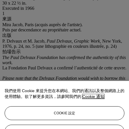
30 x 22 ½ in.
Executed in 1966
1
來源
Mira Jacob, Paris (acquis auprès de l'artiste).
Puis par descendance au propriétaire actuel.
出版
P. Delvaux et M. Jacob,
Paul Delvaux, Graphic Work,
New York,
1976, p. 24, no. 5 (une lithographie en couleurs illustrée, p. 24)
拍場告示
The Paul Delvaux Foundation has confirmed the authenticity of this
work.
La Fondation Paul Delvaux a confirmé l’authenticité de cette œuvre.
Please note that the Delvaux Foundation would wish to borrow this
work as part of an exhibition of prints by Paul Delvaux
to be held at
the Foundation
in Belgium from
late March to late
December 2016
.
我們使用 Cookie 來提升您在本網站、我們的通訊以及整個網路上的
Nous vous signalons que la Fondation Delvaux souhaiterait
使用體驗。欲了解更多資訊，請參閱我們的
Cookie 通知
emprunter cette œuvre dans le cadre d'une exposition sur les
estampes de Paul Delvaux qui se tiendra à la Fondation en Belgique
de fin mars à fin décembre 2016.
COOKIE 設定
拍品專文