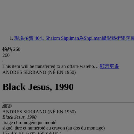
現場拍賣 4041
Shalom Shpilman為Shpilman攝影藝
拍品 260
260
This item will be transferred to an offsite wareho…
顯示更多
ANDRES SERRANO (NÉ EN 1950)
Black Jesus, 1990
細節
ANDRES SERRANO (NÉ EN 1950)
Black Jesus, 1990
tirage chromogénique monté
signé, titré et numéroté au crayon (au dos du montage)
152.4 x 101.6 cm. (60 x 40 in.)