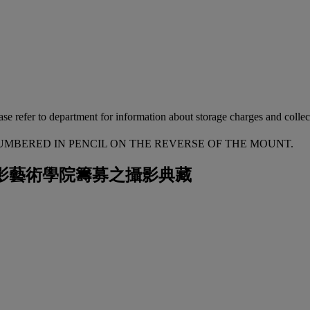
ease refer to department for information about storage charges and collect
UMBERED IN PENCIL ON THE REVERSE OF THE MOUNT.
lman攝影藝術學院籌募之攝影典藏