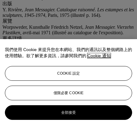
出版
Y. Rivière,
Jean Messagier. Catalogue raisonné. Les estampes et les
sculptures
,
1945-1974
, Paris, 1975 (illustré p. 164).
展覽
Worpsweder, Kunsthalle Friedrich Netzel,
Jean Messagier. Vierzehn
Plastiken,
avril-mai 1971 (illustré au catalogue de l'exposition).
更多詳情
'ENTRE LES ARBRES'; SIGNED, NUMBERED AND WITH
我們使用 Cookie 來提升您在本網站、我們的通訊以及整個網路上的
FOUNDRY MARK IN THE BOTTOM; BRONZE WITH GOLDEN
PATINA.
使用體驗。欲了解更多資訊，請參閱我們的
Cookie 通知
拍品專文
COOKIE 設定
L'authenticité de cette oeuvre a été confirmée par Monsieur Thomas
Messagier.
僅限必要 COOKIE
更多來自
亨利德加奈伯爵珍藏
全部接受
查看全部
查看全部