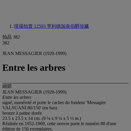
現場拍賣 12593
亨利德加奈伯爵珍藏
拍品 382
382
JEAN MESSAGIER (1920-1999)
Entre les arbres
細節
JEAN MESSAGIER (1920-1999)
Entre les arbres
signé, numéroté et porte le cachet du fondeur 'Messagier
VALSUANI 80/150' (en bas)
bronze à patine dorée
23.5 x 23.5 x 14 cm. (9 ¼ x 9 ¼ x 5 ½ in.)
Réalisée en 1952-1969, cette oeuvre porte le numéro 80 d'une
édition de 150 exemplaires.