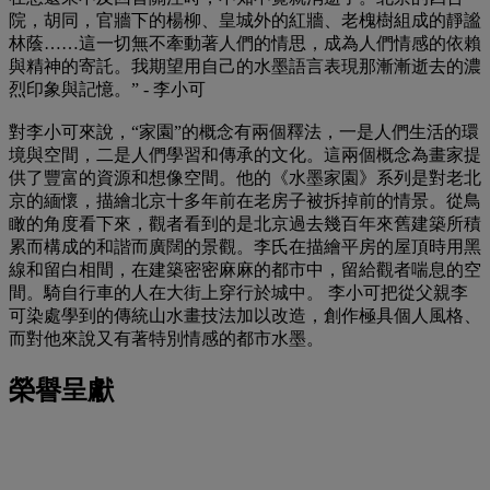
院，胡同，官牆下的楊柳、皇城外的紅牆、老槐樹組成的靜謐
林蔭……這一切無不牽動著人們的情思，成為人們情感的依賴
與精神的寄託。我期望用自己的水墨語言表現那漸漸逝去的濃
烈印象與記憶。” - 李小可
對李小可來說，“家園”的概念有兩個釋法，一是人們生活的環
境與空間，二是人們學習和傳承的文化。這兩個概念為畫家提
供了豐富的資源和想像空間。他的《水墨家園》系列是對老北
京的緬懷，描繪北京十多年前在老房子被拆掉前的情景。從鳥
瞰的角度看下來，觀者看到的是北京過去幾百年來舊建築所積
累而構成的和諧而廣闊的景觀。李氏在描繪平房的屋頂時用黑
線和留白相間，在建築密密麻麻的都市中，留給觀者喘息的空
間。騎自行車的人在大街上穿行於城中。 李小可把從父親李
可染處學到的傳統山水畫技法加以改造，創作極具個人風格、
而對他來說又有著特別情感的都市水墨。
榮譽呈獻