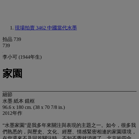
現場拍賣 3462
中國當代水墨
拍品 739
739
李小可 (1944年生)
家園
細節
水墨 紙本 鏡框
96.6 x 180 cm. (38 x 70 7/8 in.)
2012年作
“水墨家園”是我多年來關注與表現的主題之一。如今，很多我
們熟悉的，與歷史、文化、經歷、情感緊密相連的家園環境，
在您還來不及回首關注時，不知不覺就消逝了。北京的四合