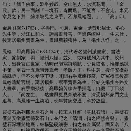
句：「我作佛事，淵乎妙哉。空山無人，水流花開」、「金
農」款；另一面刻「一塊石，奇而透。不能言，不會走。米元
章見之下拜，蘇東坡見之束手。乙卯鳳翰題。」、「高」印。
金農 (1687-1763)，字壽門、司農、吉金，號昔耶居士、冬心
先生等，浙江仁和人。詩書畫皆善，但際遇崎嶇，一生未仕，
後定居揚州賣畫為生，畫風新穎獨特，為「揚州八怪」之一。
鳳翰，即高鳳翰 (1683-1749)，清代著名揚州派畵家、書法
家、篆刻家，與「揚州八怪」並列，或時被列入其中。胶州
人，出身官宦世家，幼時已能寫詩填賦，少負盛名，惟屢應試
不第，至四十五歲時獲薦考「孝廉方正」科中選，授任安徽歙
縣縣丞，但不久受誣下獄，其間右手麻痺殘廢。沉冤得雪後高
鳳翰遠離官場，寓居揚州，鬻字賣畫為生，並結交揚州各路文
人畫家。右手病殘後，高鳳翰苦練左手揮毫，自譏「丁巳殘
人」、「尚左生」，然畫風更見奔放不驁，深受揚州豪門文士
追慕。高鳳翰一生淡泊，晚年貧病交逼，卒於故里。
靈璧石為列四大名石之首，按宋人杜綰《雲林石譜》，靈璧石
產於安徽靈璧縣磬石山，並記之「清潤，扣之鏗然有聲」。靈
璧石深埋於地底，結構堅硬細密，扣之有金屬聲，固又名「八
音石」，時被用作磬石，如北京天壇就保存了一套靈璧石磬。