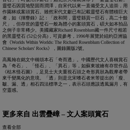
靈璧石因質地堅固而潤澤，自宋代以來一直備受文人追崇，用
作園林或案頭賞石。雖然宋代文獻已有記載靈璧石有體積巨大
者，如《揮麈錄》記：「政和間，靈璧縣貢一巨石，高二十餘
尺」，但存世的靈璧石一般為體小的案頭賞石，碩大如本拍品
之例子非常稀少。美國藏家Richard Rosenblum藏一件尺寸相若
的黑靈璧石 (52公分高)，可資參考，1996年展覽於紐約亞洲協
會《Worlds Within Worlds: The Richard Rosenblum Collection of
Chinese Scholars' Rocks》，圖錄圖版2號。
高鳳翰在銘文中稱頌本石「奇而透」。中國歷代文人喜稱賞石
為「奇石」、「怪石」、「異石」等，如蘇東坡繪有存世作品
《枯木怪石圖》，足見士大夫重視石頭之奇形異狀為觀摩者帶
來千變萬化的意境。「透」則是北宋嗜石者米芾提出的「瘦、
皺、漏、透」相石四法標準之一，表示石頭應該透風漏月，有
空靈感。
更多來自
出雲疊嶂 – 文人案頭賞石
查看全部