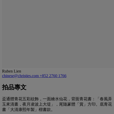
Ruben Lien
chinese@christies.com
+852 2760 1766
拍品專文
盃通體青花五彩紋飾，一面繪水仙花，背面青花書：「春風弄
玉來清晝，夜月凌波上大堤」，尾隨篆體「賞」方印。底青花
書「大清康熙年製」楷書款。