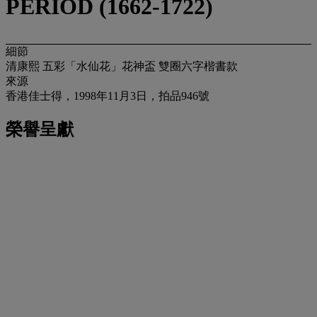
PERIOD (1662-1722)
細節
清康熙 五彩「水仙花」花神盃 雙圈六字楷書款
來源
香港佳士得，1998年11月3日，拍品946號
榮譽呈獻