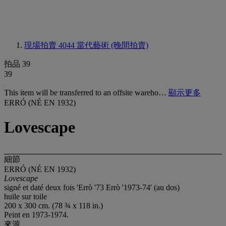
現場拍賣 4044
當代藝術 (晚間拍賣)
拍品 39
39
This item will be transferred to an offsite wareho…
顯示更多
ERRÓ (NÉ EN 1932)
Lovescape
細節
ERRÓ (NÉ EN 1932)
Lovescape
signé et daté deux fois 'Errò '73 Errò '1973-74' (au dos)
huile sur toile
200 x 300 cm. (78 ¾ x 118 in.)
Peint en 1973-1974.
來源