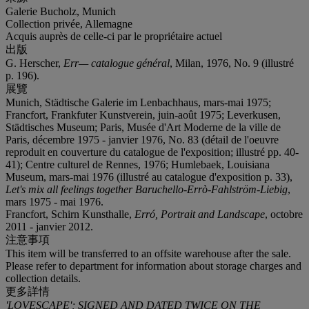
Galerie Bucholz, Munich
Collection privée, Allemagne
Acquis auprès de celle-ci par le propriétaire actuel
出版
G. Herscher,
Err— catalogue général
, Milan, 1976, No. 9 (illustré
p. 196).
展覽
Munich, Städtische Galerie im Lenbachhaus, mars-mai 1975;
Francfort, Frankfuter Kunstverein, juin-août 1975; Leverkusen,
Städtisches Museum; Paris, Musée d'Art Moderne de la ville de
Paris, décembre 1975 - janvier 1976, No. 83 (détail de l'oeuvre
reproduit en couverture du catalogue de l'exposition; illustré pp. 40-
41); Centre culturel de Rennes, 1976; Humlebaek, Louisiana
Museum, mars-mai 1976 (illustré au catalogue d'exposition p. 33),
Let's mix all feelings together Baruchello-Errò-Fahlström-Liebig
,
mars 1975 - mai 1976.
Francfort, Schirn Kunsthalle,
Erró, Portrait and Landscape
, octobre
2011 - janvier 2012.
注意事項
This item will be transferred to an offsite warehouse after the sale.
Please refer to department for information about storage charges and
collection details.
更多詳情
'LOVESCAPE'; SIGNED AND DATED TWICE ON THE