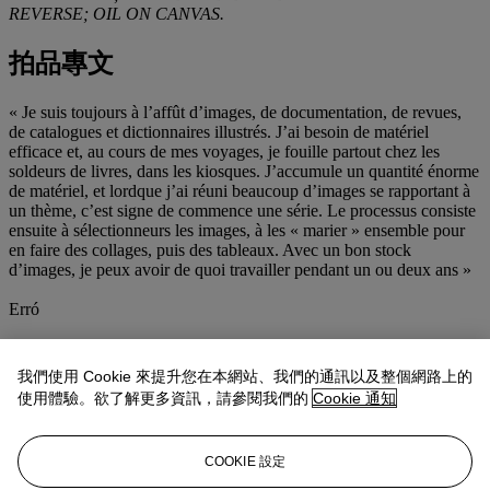
REVERSE; OIL ON CANVAS.
拍品專文
« Je suis toujours à l’affût d’images, de documentation, de revues,
de catalogues et dictionnaires illustrés. J’ai besoin de matériel
efficace et, au cours de mes voyages, je fouille partout chez les
soldeurs de livres, dans les kiosques. J’accumule un quantité énorme
de matériel, et lordque j’ai réuni beaucoup d’images se rapportant à
un thème, c’est signe de commence une série. Le processus consiste
ensuite à sélectionneurs les images, à les « marier » ensemble pour
en faire des collages, puis des tableaux. Avec un bon stock
d’images, je peux avoir de quoi travailler pendant un ou deux ans »
Erró
“I am always on the track of images, documentation, magazines,
catalogues, and illustrated dictionaries. I need effective material and,
我們使用 Cookie 來提升您在本網站、我們的通訊以及整個網路上的
in the course of my journeys I dig everywhere, at booksellers, in
使用體驗。欲了解更多資訊，請參閱我們的
Cookie 通知
stands. I accumulate an enormous quantity of material and, as I bring
together a lot if images, a theme emerges, this is the sign to begin a
new series. The process then consists in gleaning, of making a
COOKIE 設定
selection of images, to “marry” them together in collages, then
paintings. With a good stock of images I can work for one of two