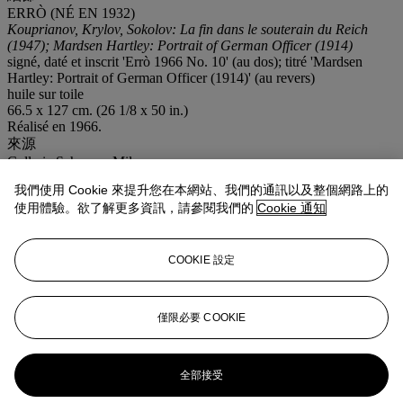
ERRÒ (NÉ EN 1932)
Kouprianov, Krylov, Sokolov: La fin dans le souterain du Reich
(1947); Mardsen Hartley: Portrait of German Officer (1914)
signé, daté et inscrit 'Errò 1966 No. 10' (au dos); titré 'Mardsen
Hartley: Portrait of German Officer (1914)' (au revers)
huile sur toile
66.5 x 127 cm. (26 1/8 x 50 in.)
Réalisé en 1966.
來源
Galleria Schwarz, Milano
Vente anonyme, Étude Galateau, Limoges, 8 juin 2003, lot 238
我們使用 Cookie 來提升您在本網站、我們的通訊以及整個網路上的
Acquis lors de cette vente par le propriétaire actuel
使用體驗。欲了解更多資訊，請參閱我們的
Cookie 通知
出版
Errò. Catalogue Général,
Paris, 1976, No. 26 (illustré p. 124).
更多詳情
COOKIE 設定
'KOUPRIANOV, KRYLOV, SOKOLOV: LA FIN DANS LE
SOUTERAIN DU REICH (1947); MARDSEN HARTLEY:
PORTRAIT OF GERMAN OFFICER (1914)'; SIGNED, DATED
AND INSCRIBED ON THE REVERSE; TITLED ON THE
僅限必要 COOKIE
OVERLAP; OIL ON CANVAS.
更多來自
當代藝術 (日間拍賣)
全部接受