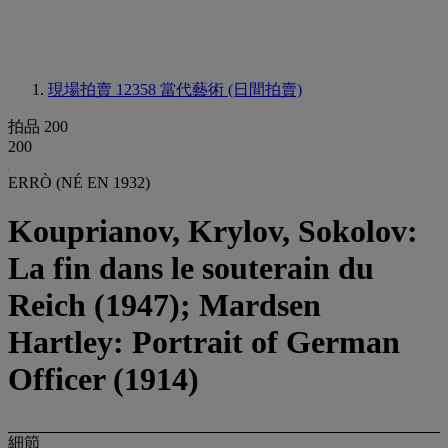
現場拍賣 12358
當代藝術 (日間拍賣)
拍品 200
200
ERRÒ (NÉ EN 1932)
Kouprianov, Krylov, Sokolov:
La fin dans le souterain du
Reich (1947); Mardsen
Hartley: Portrait of German
Officer (1914)
細節