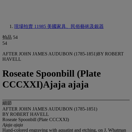
現場拍賣 11985
美國家具、民俗藝術及銀器
拍品 54
54
AFTER JOHN JAMES AUDUBON (1785-1851)BY ROBERT
HAVELL
Roseate Spoonbill (Plate
CCCXXI)Ajaja ajaja
細節
AFTER JOHN JAMES AUDUBON (1785-1851)
BY ROBERT HAVELL
Roseate Spoonbill (Plate CCCXXI)
Ajaja ajaja
Hand-colored engraving with aquatint and etching, on J. Whatman