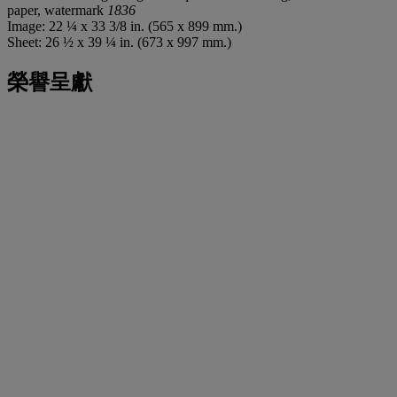
paper, watermark
1836
Image: 22 ¼ x 33 3/8 in. (565 x 899 mm.)
Sheet: 26 ½ x 39 ¼ in. (673 x 997 mm.)
榮譽呈獻