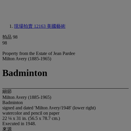
現場拍賣 12163
美國藝術
拍品 98
98
Property from the Estate of Jean Pardee
Milton Avery (1885-1965)
Badminton
細節
Milton Avery (1885-1965)
Badminton
signed and dated 'Milton Avery/1948' (lower right)
watercolor and pencil on paper
22 ¼ x 31 in. (56.5 x 78.7 cm.)
Executed in 1948.
來源