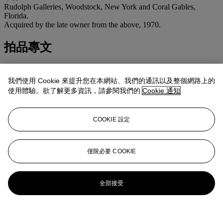
Rudolph Galleries, Woodstock, New York and Coral Gables,
Florida.
Acquired by the late owner from the above, 1970.
拍品專文
The present work was likely executed during a 1948 summer trip to
Pemaquid Point, Maine. In the foreground, the family's dog Picasso
我們使用 Cookie 來提升您在本網站、我們的通訊以及整個網路上的
plays with a dachshund.
使用體驗。欲了解更多資訊，請參閱我們的
Cookie 通知
更多來自
美國藝術
COOKIE 設定
查看全部
查看全部
僅限必要 COOKIE
全部接受