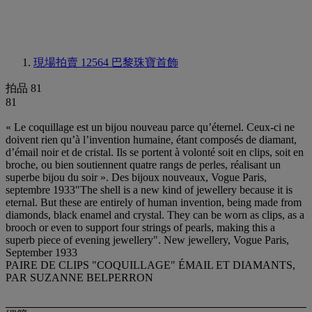
現場拍賣 12564
巴黎珠寶首飾
拍品 81
81
« Le coquillage est un bijou nouveau parce qu’éternel. Ceux-ci ne
doivent rien qu’à l’invention humaine, étant composés de diamant,
d’émail noir et de cristal. Ils se portent à volonté soit en clips, soit en
broche, ou bien soutiennent quatre rangs de perles, réalisant un
superbe bijou du soir ». Des bijoux nouveaux, Vogue Paris,
septembre 1933"The shell is a new kind of jewellery because it is
eternal. But these are entirely of human invention, being made from
diamonds, black enamel and crystal. They can be worn as clips, as a
brooch or even to support four strings of pearls, making this a
superb piece of evening jewellery". New jewellery, Vogue Paris,
September 1933
PAIRE DE CLIPS "COQUILLAGE" ÉMAIL ET DIAMANTS,
PAR SUZANNE BELPERRON