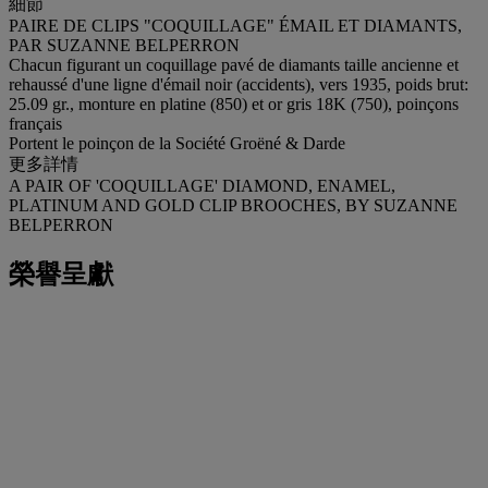
細節
PAIRE DE CLIPS "COQUILLAGE" ÉMAIL ET DIAMANTS,
PAR SUZANNE BELPERRON
Chacun figurant un coquillage pavé de diamants taille ancienne et
rehaussé d'une ligne d'émail noir (accidents), vers 1935, poids brut:
25.09 gr., monture en platine (850) et or gris 18K (750), poinçons
français
Portent le poinçon de la Société Groëné & Darde
更多詳情
A PAIR OF 'COQUILLAGE' DIAMOND, ENAMEL,
PLATINUM AND GOLD CLIP BROOCHES, BY SUZANNE
BELPERRON
榮譽呈獻