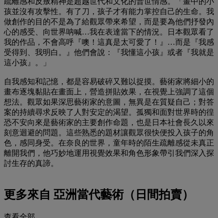
疏離感和反叛精神是超越世代和文化的普世情感。「畫中的小
孩並沒有攻擊性。有了刀，孩子才有能力掌控自己的生命。我
做創作的目的不是為了給觀眾帶來希望，而是要為他們抒發內
心的感受、向世界呐喊…我在表達當下的情況。日本觀眾看了
我的作品，不會高呼『噢！這真是太可愛了！』…而是『我感
受得到、我明白。』他們會說：『我懂這小孩』或者『我就是
這小孩』。」
自我感知和記憶，都是容易破碎又難以捉摸。藝術家將細小的
畫布逐塊黏貼在畫面上，營造拼貼效果，在視覺上強調了這個
想法。觀眾如果深思藝術家的意圖，無異是在質疑自己；對答
案的持續尋求反映了人對安定的渴望。孤獨和面對世界時的徨
恐不安向來是藝術家的主要創作命題，也是日本社會長久以來
刻意迴避的問題。這些熟悉的題材讓觀眾很快便投入孩子的角
色，感同身受。在奈良的世界，童年時的陌生疏離感從未真正
離開我們，他巧妙地運用視覺效果和角色形象帶引我們深入探
討生存的真諦。
更多來自
亞洲當代藝術（日間拍賣）
查看全部