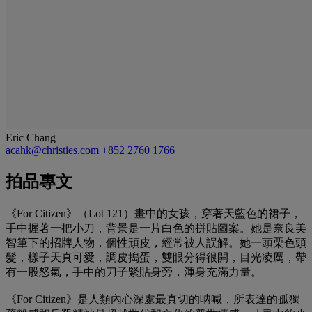
Eric Chang
acahk@christies.com
+852 2760 1766
拍品專文
《For Citizen》（Lot 121）畫中的女孩，穿著天藍色的裙子，
手中握著一把小刀，背景是一片白色的拼貼圖案。她是奈良美
智筆下的招牌人物，個性頑皮，經常被人誤解。她一頭栗色頭
髮，樣子天真可愛，調皮搗蛋，雙眼分得很開，目光凌厲，帶
有一股怒氣，手中的刀子緊貼身旁，渾身充滿力量。
《For Citizen》是人類內心深處最真切的呐喊，所表達的孤獨