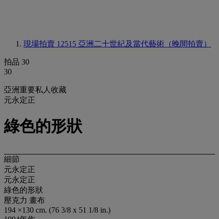
現場拍賣 12515
亞洲二十世紀及當代藝術（晚間拍賣）
拍品 30
30
亞洲重要私人收藏
元永定正
綠色的形狀
細節
元永定正
元永定正
綠色的形狀
壓克力 畫布
194 ×130 cm. (76 3/8 x 51 1/8 in.)