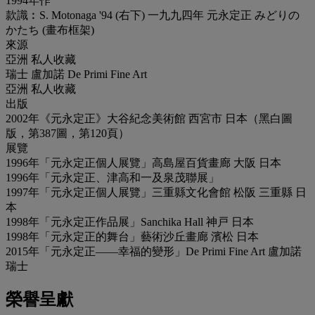
1994年作
款識︰S. Motonaga '94 (右下) 一九九四年 元永定正 みどりの
かたち (畫布框架)
來源
亞洲 私人收藏
瑞士 盧加諾 De Primi Fine Art
亞洲 私人收藏
出版
2002年《元永定正》大谷紀念美術館 西宮市 日本（黑白圖
版，第387圖，第120頁）
展覽
1996年「元永定正個人展覽」高島屋百貨畫廊 大阪 日本
1996年「元永定正、津高和一及泉茂聯展」
1997年「元永定正個人展覽」三重縣文化會館 松阪 三重縣 日
本
1998年「元永定正作品展」Sanchika Hall 神戸 日本
1998年「元永定正的舞台」藝術沙丘畫廊 濱松 日本
2015年「元永定正——幸福的變形」De Primi Fine Art 盧加諾
瑞士
榮譽呈獻