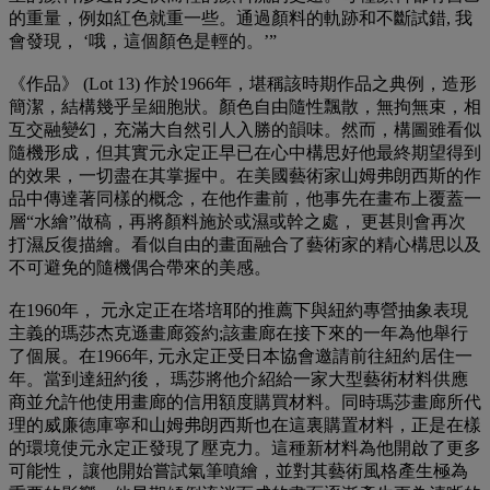
的重量，例如紅色就重一些。通過顏料的軌跡和不斷試錯, 我
會發現， ‘哦，這個顏色是輕的。’”
《作品》 (Lot 13) 作於1966年，堪稱該時期作品之典例，造形
簡潔，結構幾乎呈細胞狀。顏色自由隨性飄散，無拘無束，相
互交融變幻，充滿大自然引人入勝的韻味。然而，構圖雖看似
隨機形成，但其實元永定正早已在心中構思好他最終期望得到
的效果，一切盡在其掌握中。在美國藝術家山姆弗朗西斯的作
品中傳達著同樣的概念，在他作畫前，他事先在畫布上覆蓋一
層“水繪”做稿，再將顏料施於或濕或幹之處， 更甚則會再次
打濕反復描繪。看似自由的畫面融合了藝術家的精心構思以及
不可避免的隨機偶合帶來的美感。
在1960年， 元永定正在塔培耶的推薦下與紐約專營抽象表現
主義的瑪莎杰克遜畫廊簽約;該畫廊在接下來的一年為他舉行
了個展。在1966年, 元永定正受日本協會邀請前往紐約居住一
年。當到達紐約後， 瑪莎將他介紹給一家大型藝術材料供應
商並允許他使用畫廊的信用額度購買材料。同時瑪莎畫廊所代
理的威廉德庫寧和山姆弗朗西斯也在這裏購置材料，正是在樣
的環境使元永定正發現了壓克力。這種新材料為他開啟了更多
可能性， 讓他開始嘗試氣筆噴繪，並對其藝術風格產生極為