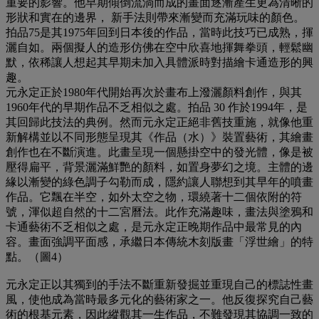
重要的影響。他早期傾倒流淌而成的畫面逐漸產生更為清晰的
形狀和實在的邊界， 新手法則帶來漸變而充滿玩味的顏色。
拍品75是其1975年回到日本後的作品，當時此技巧已成熟，揮
灑自如。兩個擬人的造形仿佛在空中欣喜地揮舞拳頭，輕鬆幽
默，依稀讓人想起其早期未加入具體派時對描繪卡通造形的興
趣。
元永定正於1980年代開始再次於畫布上潑灑顏料創作，與其
1960年代的早期作品不乏相似之處。拍品 30 作於1994年，是
其回歸此技法的典例。然而元永定正絕非舊技重施，就像他重
新解構並以不同形態呈現其《作品（水）》裝置藝術，其繪畫
創作也在不斷演進。此畫呈現一個懸掛空中的發光體，像是被
壓得扁平，背景灑滿鮮艷的顏料，如置身夢幻之境。主體的邊
緣以漸變的綠色調子勾勒而成，隱約讓人聯想到其早年的噴畫
作品。它飄在半空，如外太空之物，環繞著十二個依附的符
號，渾似超自然的十二宮曆法。此作充滿趣味，畫法與塗鴉和
卡通藝術不乏相似之處，是元永定正晚期作品中最常見的內
容。畫面強調平面感，承繼日本傳統木刻版畫「浮世繪」的特
點。（圖4）
元永定正以其獨到的手法不斷重新發掘並重現自己的標誌性畫
風，使他成為當時最多元化的藝術家之一。他反復探究自己藝
術的根基元素，因此縱觀其一生作品，不難發現其協調一致的