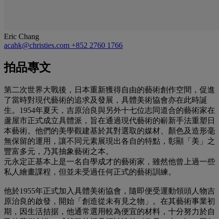
Eric Chang
acahk@christies.com
+852 2760 1766
拍品專文
第二次世界大戰後，日本重新獲得自由的藝術創作空間，促進
了當時對現代藝術的追求及發展，具體美術協會亦在此時誕
生。1954年夏天，吉原治良與另外十七位志同道合的藝術家在
蘆屋市正式成立具體派，旨在通過現代藝術的嶄新手法重塑日
本藝術。他們的美學觀建基於其對選取的媒材、顏色及造形毫
無保留的運用，讓不同元素展現出各自的特點，彰顯「美」之
豐富多元，乃其抽象藝術之本。
元永定正基本上是一名自學成才的藝術家，雖然他曾上過一些
私人繪畫課程，但並未受過任何正式的藝術訓練。
他於1955年正式加入具體美術協會，隨即便受運動領頭人物吉
原治良的啟發，開始「創造從未有見之物」。在其藝術事業初
期，因生活拮据，他通常選用較為便宜的材料，十分努力於自