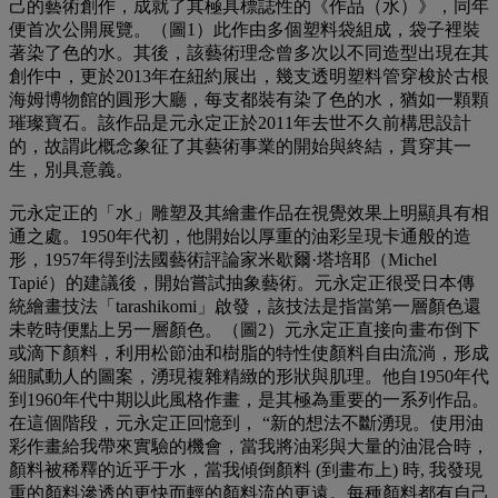
己的藝術創作，成就了其極具標誌性的《作品（水）》，同年
便首次公開展覽。（圖1）此作由多個塑料袋組成，袋子裡裝
著染了色的水。其後，該藝術理念曾多次以不同造型出現在其
創作中，更於2013年在紐約展出，幾支透明塑料管穿梭於古根
海姆博物館的圓形大廳，每支都裝有染了色的水，猶如一顆顆
璀璨寶石。該作品是元永定正於2011年去世不久前構思設計
的，故謂此概念象征了其藝術事業的開始與終結，貫穿其一
生，別具意義。
元永定正的「水」雕塑及其繪畫作品在視覺效果上明顯具有相
通之處。1950年代初，他開始以厚重的油彩呈現卡通般的造
形，1957年得到法國藝術評論家米歇爾·塔培耶（Michel
Tapié）的建議後，開始嘗試抽象藝術。元永定正很受日本傳
統繪畫技法「tarashikomi」啟發，該技法是指當第一層顏色還
未乾時便點上另一層顏色。（圖2）元永定正直接向畫布倒下
或滴下顏料，利用松節油和樹脂的特性使顏料自由流淌，形成
細膩動人的圖案，湧現複雜精緻的形狀與肌理。他自1950年代
到1960年代中期以此風格作畫，是其極為重要的一系列作品。
在這個階段，元永定正回憶到， “新的想法不斷湧現。使用油
彩作畫給我帶來實驗的機會，當我將油彩與大量的油混合時，
顏料被稀釋的近乎于水，當我傾倒顏料 (到畫布上) 時, 我發現
重的顏料滲透的更快而輕的顏料流的更遠。每種顏料都有自己