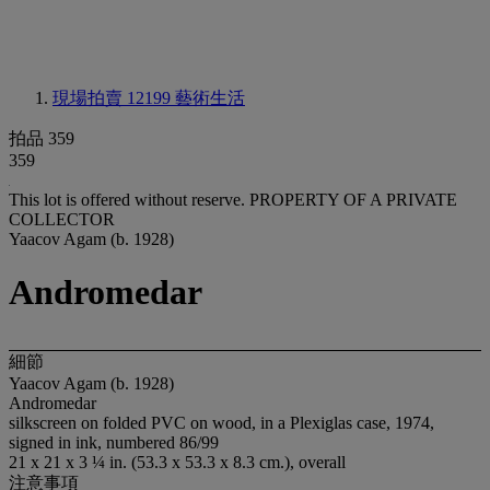
現場拍賣 12199
藝術生活
拍品 359
359
This lot is offered without reserve.
PROPERTY OF A PRIVATE
COLLECTOR
Yaacov Agam (b. 1928)
Andromedar
細節
Yaacov Agam (b. 1928)
Andromedar
silkscreen on folded PVC on wood, in a Plexiglas case, 1974,
signed in ink, numbered 86/99
21 x 21 x 3 ¼ in. (53.3 x 53.3 x 8.3 cm.), overall
注意事項