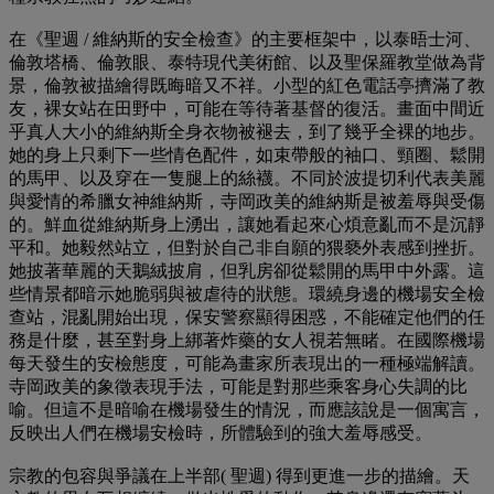
在《聖週 / 維納斯的安全檢查》的主要框架中，以泰晤士河、
倫敦塔橋、倫敦眼、泰特現代美術館、以及聖保羅教堂做為背
景，倫敦被描繪得既晦暗又不祥。小型的紅色電話亭擠滿了教
友，裸女站在田野中，可能在等待著基督的復活。畫面中間近
乎真人大小的維納斯全身衣物被褪去，到了幾乎全裸的地步。
她的身上只剩下一些情色配件，如束帶般的袖口、頸圈、鬆開
的馬甲、以及穿在一隻腿上的絲襪。不同於波提切利代表美麗
與愛情的希臘女神維納斯，寺岡政美的維納斯是被羞辱與受傷
的。鮮血從維納斯身上湧出，讓她看起來心煩意亂而不是沉靜
平和。她毅然站立，但對於自己非自願的猥褻外表感到挫折。
她披著華麗的天鵝絨披肩，但乳房卻從鬆開的馬甲中外露。這
些情景都暗示她脆弱與被虐待的狀態。環繞身邊的機場安全檢
查站，混亂開始出現，保安警察顯得困惑，不能確定他們的任
務是什麼，甚至對身上綁著炸藥的女人視若無睹。在國際機場
每天發生的安檢態度，可能為畫家所表現出的一種極端解讀。
寺岡政美的象徵表現手法，可能是對那些乘客身心失調的比
喻。但這不是暗喻在機場發生的情況，而應該說是一個寓言，
反映出人們在機場安檢時，所體驗到的強大羞辱感受。
宗教的包容與爭議在上半部( 聖週) 得到更進一步的描繪。天