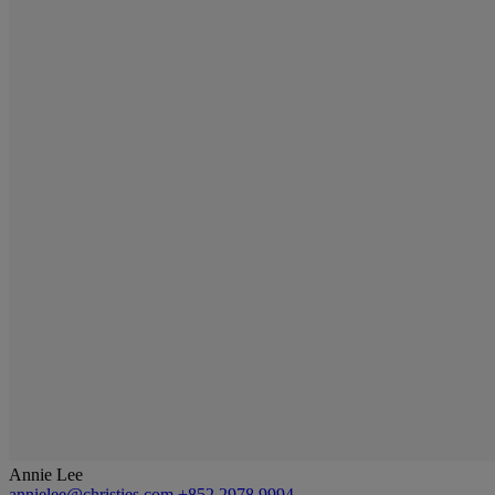
Annie Lee
annielee@christies.com
+852 2978 9994