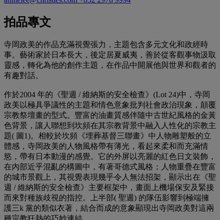
拍品專文
寺岡政美的作品充滿視覺張力，主題包含多元文化和政經時
事。藝術家於日本長大，後定居夏威夷，善於從客觀事物汲取
靈感，轉化為他的創作主題，在作品中開展他與世界和觀者的
有趣對話。
作於2004 年的《聖週 / 維納斯的安全檢查》(Lot 24)中，寺岡
政美以極具爭議性的主題和情色意象批判社會政治現象，顛覆
宗教祭壇畫的型式。豐富的油畫質感伴隨中古世紀風格的金黃
色背景，讓人聯想到坎頻在其宗教背景中融入人性化的宗教主
題( 圖1)。相較於坎頻《埋葬基督三聯畫》中人物雕塑般的立
體感，寺岡政美的人物風格帶有薄光，看起來柔和而充滿情
慾，帶有日本動漫的感覺。它的外屏以亮麗的紅色日文裝飾，
在內部近乎混亂的構圖中，有著哥德式風格；人物重疊在豐富
的城市景觀上，其視覺表現幾乎令人無法招架，顯示出在《聖
週 / 維納斯的安全檢查》主要框架中，畫面上機場保安及緊接
而來對種族歧視的指控。上半部( 聖週) 的隊伍影響到極端擁
護三k 黨的類似衣著，結合而成的意象顯現出寺岡政美對這兩
種宗教狂熱的巧妙連結。