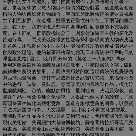
主教的男女互相纏繞，做出性愛的動作，其身邊還有穿著斗
篷、拿著短棒的宗教人物目不轉睛的在旁觀看。這些戴著套頭
帽的人物與西班牙景物融合，與西班牙比較傳統的聖週慶祝產
生了相互參照。在這裡，雙重的正當性分佈在上下兩部的畫屏
上。在下部，我們發現這些事件牽涉到對回教徒的不寬容態
度。在上部的一群宗教極端分子，則影射羅馬天主教的腐化及
普遍行為。寺岡政美以誇張的性愛姿勢和超現實的人物表皮流
血意象，用戲劇化的手法探討可能深植於宗教信仰及偏見的社
會與政治辯論。他的敘事風格深刻體現日本傳統中江戶時代的
浮世繪風格( 圖2)。以月岡芳年的《英名二十八衆句》為例，
他用誇張象徵性的構圖及超現實敘事，並輔以書法文字，協助
講解畫中所說的故事。寺岡政美巧妙的將這項傳統的視覺語言
與西洋油畫融合，使其作品成為社會紀實與異議，來揭發社會
中的愚行、缺點、及錯誤。寺岡政美以油畫繪製作品，模仿浮
世繪戲劇性、色情、幽默的風格，批判社會、政治及宗教。他
能在作品中融會多種文化傳統，又提出他個人的的詮釋，把國
際頭條事件轉化為藝術意象，塑造有象徵意義的圖像，以藝術
手法探討國際時事、人文議題， 因此吸引不同文化的觀眾。
寺岡政美的作品在全球知名的美術館展出，包括英國倫敦泰特
現代美術館、美國紐約大都會博物館、蘇格蘭格拉斯哥現代美
術畫廊、美國舊金山亞洲藝術博物館、美國舊金山美術館、新
加坡美術館，足證寺岡政美對全球藝壇的深遠影響。