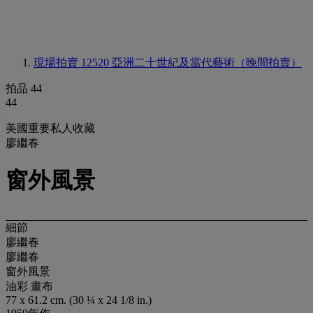
現場拍賣 12520
亞洲二十世紀及當代藝術（晚間拍賣）
拍品 44
44
美國重要私人收藏
廖繼春
窗外風景
細節
廖繼春
廖繼春
窗外風景
油彩 畫布
77 x 61.2 cm. (30 ¼ x 24 1/8 in.)