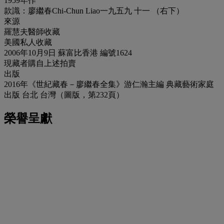
1959年作
款識：廖繼春Chi-Chun Liao一九五九 十一 （右下）
來源
羅慧夫醫師收藏
美國私人收藏
2006年10月9日 蘇富比香港 編號1624
現藏者購自上述拍賣
出版
2016年《世紀藏春－廖繼春全集》游仁瀚主編 典藏藝術家庭
出版 台北 台灣（圖版，第232頁）
榮譽呈獻