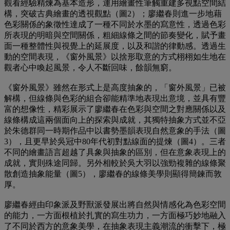
觀看經驗精煉為基本造形，運用繪畫性筆觸重建多視點空間結
構，突破古典繪畫的透視觀點（圖2）；廖繼春則進一步地藉
色彩關係的象徵性達成了一種不同於水墨的寫意性，透過色彩
所表現的明暗與空間關係，粗細線條之間的節奏變化，賦予畫
面一種整體性與視覺上的延展度，以及和諧的律動感。透過生
動的空間表現，《窗外風景》以捨形取意的方式栩栩如生地在
觀者心中喚起風景，令人不斷回味，餘韻無窮。
《窗外風景》雖然在形式上是高度抽象的，「窗外風景」已被
解構，但線條與色彩的組合卻能精準地表現出意境，並具有豐
富的想像性，精彩展示了廖繼春在色彩與空間之對應關係以及
線條構成這兩個面向上的探索與成就，其獨特抽象方式並不亞
於朱德群同一時期作品中以書勢墨韻表現自然意象的手法（圖
3），且更早於吳冠中80年代初對點線面的提煉（圖4）。三者
不同的繪畫語言超越了具象與抽象的區別，但在意象表現上的
成就，實則殊途同歸。另外相較於吳大羽以強勁複雜的線條聚
散創造抽象能量（圖5），廖繼春的線條美學則顯得簡鍊而敦
厚。
廖繼春經由印象派及野獸派發展出將自然與情感化為色彩空間
的能力，一方面根植於扎實的寫生功力，一方面極巧妙地融入
了不同於西方的意象美學，在抽象表現主義潮流的衝擊下，極