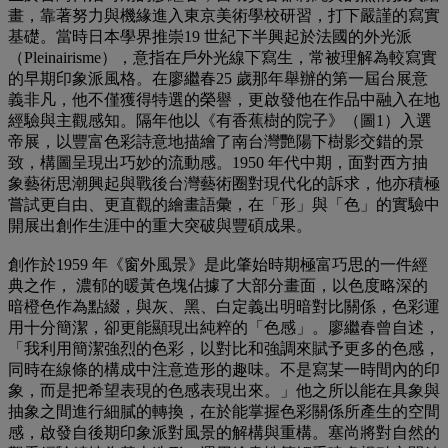
畫，靠著努力與機緣進入東京美術學校研習，打下嚴謹的寫實
基礎。當時日本學界推崇19 世紀下半興起於法國的外光派
（Pleinairisme），意指在戶外光線下寫生，常被理解為較寫實
的早期印象派風格。在廖繼春25 歲那年舉辦的第一屆台展意
義非凡，他不僅獲得特選的榮譽，更啟發他在作品中融入在地
經驗與主觀感知。隔年他以《有香蕉樹的院子》（圖1）入選
帝展，以豐富色彩詩意地描繪了南台灣艷陽下樹影交錯的景
致，構圖呈現出巧妙的流動感。1950 年代中期，面對西方抽
象藝術思潮興起與戰後台灣藝術圈對現代化的訴求，他亦積極
嘗試更自由、更直觀的繪畫語彙，在「形」與「色」的實驗中
開展出創作生涯中的重大突破與豐碩成果。
創作於1959 年《窗外風景》是此肇始時期極富巧思的一件經
典之作， 濃郁的暖黃色塊佔據了大部分畫面，以色度略深的
暗橙色作為點綴，與灰、黑、白定義出明暗對比關係，色彩運
用十分簡潔，卻更能顯現出純粹的「色感」。廖繼春曾自述，
「我利用簡潔強烈的色彩，以對比和強調來賦予更多的色感，
同時在線條的構成中注意造形的趣味。不是寫某一時間內的印
象，而是把希望表現的色感表現出來。」他之所以能在具象與
抽象之間進行細膩的轉換，在於能掌握色彩關係所產生的空間
感，啟發自後期印象派對風景的解構與重構。塞尚將對自然的