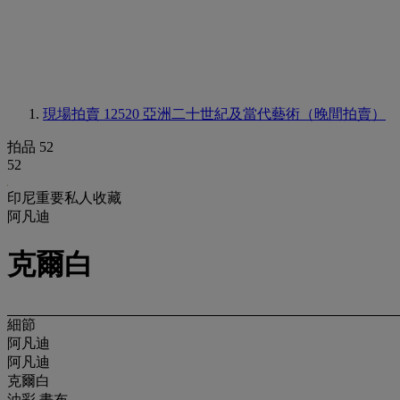
現場拍賣 12520
亞洲二十世紀及當代藝術（晚間拍賣）
拍品 52
52
印尼重要私人收藏
阿凡迪
克爾白
細節
阿凡迪
阿凡迪
克爾白
油彩 畫布