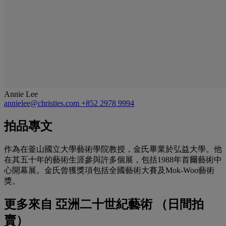
Annie Lee
annielee@christies.com
+852 2978 9994
拍品專文
作為在釜山國立大學藝術學院教授，金氏畢業於弘益大學。他
在其五十年的藝術生涯參與許多個展，包括1988年首爾藝術中
心開幕展。金氏曾獲獎項包括全國藝術大賽及Mok-Woo藝術
獎。
更多來自
亞洲二十世紀藝術 （日間拍
賣）