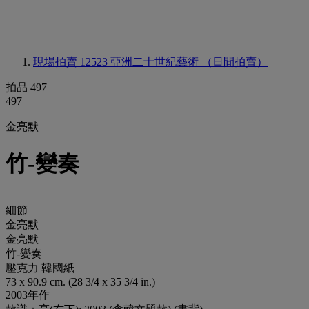
現場拍賣 12523
亞洲二十世紀藝術 （日間拍賣）
拍品 497
497
金亮默
竹-變奏
細節
金亮默
金亮默
竹-變奏
壓克力 韓國紙
73 x 90.9 cm. (28 3/4 x 35 3/4 in.)
2003年作