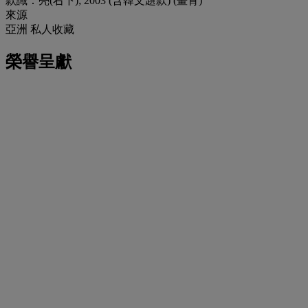
款識：亮(右下); 2003 (含韓文題款) (畫背)
來源
亞洲 私人收藏
榮譽呈獻