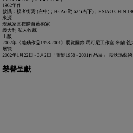
1962年作
款識：樸者衡焉 (左中)；HsiAo 勤 62’ (右下)；HSIAO CHIN 1962 P
來源
現藏家直接購自藝術家
義大利 私人收藏
出版
2002年《蕭勤作品1958-2001》展覽圖錄 馬可尼工作室 米蘭 義
展覽
2002年1月22日 - 3月2日「蕭勤1958 - 2001作品展」 慕
榮譽呈獻