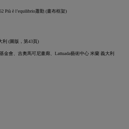
iù è l’equilibrio蕭勤 (畫布框架)
大利 (圖版，第43頁)
狄瑪藝術基金會、吉奧馬可尼畫廊、Lattuada藝術中心 米蘭 義大利