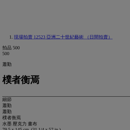
現場拍賣 12523
亞洲二十世紀藝術 （日間拍賣）
拍品 500
500
蕭勤
樸者衡焉
細節
蕭勤
蕭勤
樸者衡焉
水墨 壓克力 畫布
79.5 x 145 cm. (31 1/4 x 57 in.)