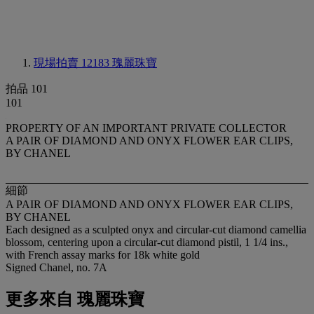
現場拍賣 12183
瑰麗珠寶
拍品 101
101
PROPERTY OF AN IMPORTANT PRIVATE COLLECTOR
A PAIR OF DIAMOND AND ONYX FLOWER EAR CLIPS,
BY CHANEL
細節
A PAIR OF DIAMOND AND ONYX FLOWER EAR CLIPS,
BY CHANEL
Each designed as a sculpted onyx and circular-cut diamond camellia
blossom, centering upon a circular-cut diamond pistil, 1 1/4 ins.,
with French assay marks for 18k white gold
Signed Chanel, no. 7A
更多來自
瑰麗珠寶