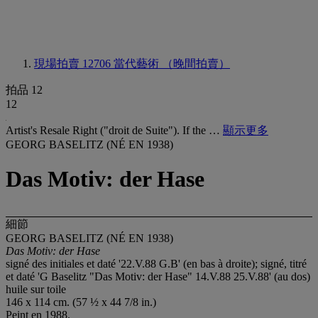
現場拍賣 12706
當代藝術 （晚間拍賣）
拍品 12
12
Artist's Resale Right ("droit de Suite"). If the …
顯示更多
GEORG BASELITZ (NÉ EN 1938)
Das Motiv: der Hase
細節
GEORG BASELITZ (NÉ EN 1938)
Das Motiv: der Hase
signé des initiales et daté '22.V.88 G.B' (en bas à droite); signé, titré
et daté 'G Baselitz "Das Motiv: der Hase" 14.V.88 25.V.88' (au dos)
huile sur toile
146 x 114 cm. (57 ½ x 44 7/8 in.)
Peint en 1988.