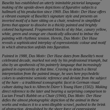
Baselitz has established an utterly inimitable pictorial language
making of the upside-down depictions of figurative subjects a
hallmark of his production since 1969. Das Motiv: Der Hase offers
a vibrant example of Baselitz’s signature style and presents an
inverted motif of a hare sitting on a chair, rendered in simplified
forms that appear to dissolve in a thickly painted and brightly
colored background. Fragmented blocks of sky blue, canary yellow,
white, green and orange are chaotically allocated to imbue the
painting with rhythmic tension. Herein, Das Motiv: Der Hase
reveals a sophisticated interplay of expressionistic colour and motif
in which abstraction unfolds into figuration.
Painted in 1988, Das Motiv: Der Hase dates from Baselitz’s most
celebrated decade, marked not only by his professional triumph, but
also by an apotheosis of his painterly language that increasingly
gained in expressivity at that time. Craving to detach a literal
interpretation from the painted image, he uses here psychedelic
colors to undermine semiotic reference and deviate from the subject
of the hare – a traditional iconographic facet in German visual
culture dating back to Albrecht Dürer’s Young Hare (1502). Making
direct reference to the later and bearing a surprising comparison to
Lucian Freud’s Rabbit on a Chair (1944), Das Motiv: Der Hase
defies the almost photographic depiction of the animal in these
works and reduces it to a semi-illegible scrawl, pushed to the brink
of abstraction, demolished by the sheer force of expressionist