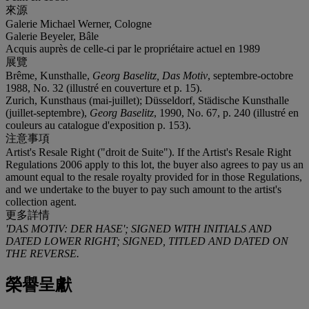
來源
Galerie Michael Werner, Cologne
Galerie Beyeler, Bâle
Acquis auprès de celle-ci par le propriétaire actuel en 1989
展覽
Brême, Kunsthalle,
Georg Baselitz, Das Motiv
, septembre-octobre
1988, No. 32 (illustré en couverture et p. 15).
Zurich, Kunsthaus (mai-juillet); Düsseldorf, Städische Kunsthalle
(juillet-septembre),
Georg Baselitz
, 1990, No. 67, p. 240 (illustré en
couleurs au catalogue d'exposition p. 153).
注意事項
Artist's Resale Right ("droit de Suite"). If the Artist's Resale Right
Regulations 2006 apply to this lot, the buyer also agrees to pay us an
amount equal to the resale royalty provided for in those Regulations,
and we undertake to the buyer to pay such amount to the artist's
collection agent.
更多詳情
'DAS MOTIV: DER HASE'; SIGNED WITH INITIALS AND
DATED LOWER RIGHT; SIGNED, TITLED AND DATED ON
THE REVERSE.
榮譽呈獻