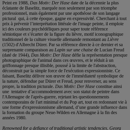
Peint en 1988,
Das Motiv: Der Hase
date de la décennie la plus
éclatante de Baselitz, marquée non seulement par son triomphe
professionnel, mais également par une apothéose de son langage
pictural qui, à cette époque, gagne en expressivité. Cherchant à tout
prix à prévenir l’interprétation littérale de l'image peinte, il emploie
ici des couleurs psychédéliques pour saper toute référence
sémiotique et s’écarter de la figure du lièvre, motif iconographique
traditionnel de la culture visuelle allemande remontant au
Lièvre
(1502) d'Albrecht Dürer. Par sa référence directe à ce dernier et sa
surprenante comparaison au
Lapin sur une chaise
de Lucian Freud
(daté de 1944),
Das Motiv: Der Hase
défie la représentation presque
photographique de l'animal dans ces œuvres, et le réduit à un
griffonnage presque illisible, poussé à la limite de l'abstraction,
déconstruit par la simple force de l'exécution expressionniste. Ce
faisant, Baselitz délivre son œuvre de l'immédiateté symbolique de
la nature, défendue par Dürer et Freud, pour renverser, au sens
propre, la tradition picturale.
Das Motiv: Der Hase
constitue ainsi
une tentative d’accommodement avec son statut de peintre dans
l'Allemagne de l'après-guerre, rejetant les questionnements
contemporains de l'art minimal et du Pop art, tout en redonnant vie à
une forme d'expressionnisme allemand, d’une grande influence dans
la formation du groupe Neue-Wilden en Allemagne à la fin des
années 1980.
Renowned for a defiance of traditional artistic tendencies, Georg