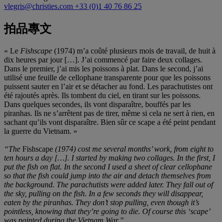
vlegris@christies.com
+33 (0)1 40 76 86 25
拍品專文
« Le
Fishscape
(1974) m’a coûté plusieurs mois de travail, de huit à
dix heures par jour […]. J’ai commencé par faire deux collages.
Dans le premier, j’ai mis les poissons à plat. Dans le second, j’ai
utilisé une feuille de cellophane transparente pour que les poissons
puissent sauter en l’air et se détacher au fond. Les parachutistes ont
été rajoutés après. Ils tombent du ciel, en tirant sur les poissons.
Dans quelques secondes, ils vont disparaître, bouffés par les
piranhas. Ils ne s’arrêtent pas de tirer, même si cela ne sert à rien, en
sachant qu’ils vont disparaître. Bien sûr ce scape a été peint pendant
la guerre du Vietnam. »
“The
Fishscape
(1974) cost me several months’ work, from eight to
ten hours a day […]. I started by making two collages. In the first, I
put the fish on flat. In the second I used a sheet of clear cellophane
so that the fish could jump into the air and detach themselves from
the background. The parachutists were added later. They fall out of
the sky, pulling on the fish. In a few seconds they will disappear,
eaten by the piranhas. They don’t stop pulling, even though it’s
pointless, knowing that they’re going to die. Of course this ‘scape’
was painted during the Vietnam War.”