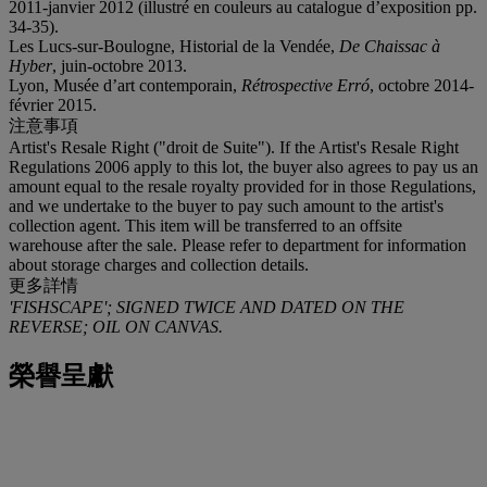
2011-janvier 2012 (illustré en couleurs au catalogue d’exposition pp.
34-35).
Les Lucs-sur-Boulogne, Historial de la Vendée,
De Chaissac à
Hyber
, juin-octobre 2013.
Lyon, Musée d’art contemporain,
Rétrospective Erró
, octobre 2014-
février 2015.
注意事項
Artist's Resale Right ("droit de Suite"). If the Artist's Resale Right
Regulations 2006 apply to this lot, the buyer also agrees to pay us an
amount equal to the resale royalty provided for in those Regulations,
and we undertake to the buyer to pay such amount to the artist's
collection agent. This item will be transferred to an offsite
warehouse after the sale. Please refer to department for information
about storage charges and collection details.
更多詳情
'FISHSCAPE'; SIGNED TWICE AND DATED ON THE
REVERSE; OIL ON CANVAS.
榮譽呈獻