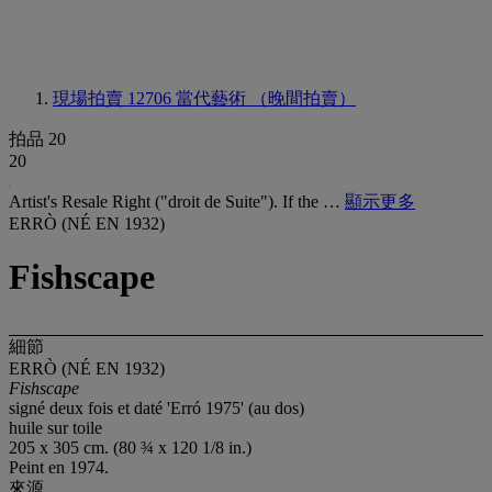
現場拍賣 12706
當代藝術 （晚間拍賣）
拍品 20
20
Artist's Resale Right ("droit de Suite"). If the …
顯示更多
ERRÒ (NÉ EN 1932)
Fishscape
細節
ERRÒ (NÉ EN 1932)
Fishscape
signé deux fois et daté 'Erró 1975' (au dos)
huile sur toile
205 x 305 cm. (80 ¾ x 120 1/8 in.)
Peint en 1974.
來源