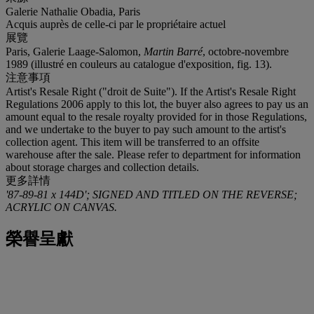
Galerie Nathalie Obadia, Paris
Acquis auprès de celle-ci par le propriétaire actuel
展覽
Paris, Galerie Laage-Salomon,
Martin Barré
, octobre-novembre
1989 (illustré en couleurs au catalogue d'exposition, fig. 13).
注意事項
Artist's Resale Right ("droit de Suite"). If the Artist's Resale Right
Regulations 2006 apply to this lot, the buyer also agrees to pay us an
amount equal to the resale royalty provided for in those Regulations,
and we undertake to the buyer to pay such amount to the artist's
collection agent. This item will be transferred to an offsite
warehouse after the sale. Please refer to department for information
about storage charges and collection details.
更多詳情
'87-89-81 x 144D'; SIGNED AND TITLED ON THE REVERSE;
ACRYLIC ON CANVAS.
榮譽呈獻