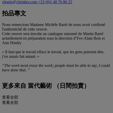
vlegris@christies.com
+33 (0)1 40 76 86 25
拍品專文
Nous remercions Madame Michèle Barré de nous avoir confirmé
l'authenticité de cette oeuvre.
Cette oeuvre sera inscrite au catalogue raisonné de Martin Barré
actuellement en préparation sous la direction d'Yve-Alain Bois et
Ann Hindry
« Il faut que le travail efface le travail, que les gens puissent dire,
j’en aurais fait autant. »
“The work most erase the work; people must be able to say, I could
have done that .”
更多來自
當代藝術 （日間拍賣）
查看全部
查看全部