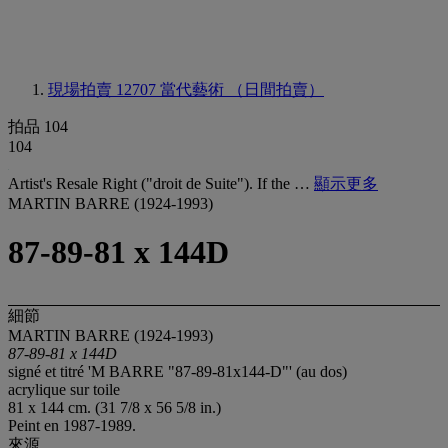
現場拍賣 12707
當代藝術 （日間拍賣）
拍品 104
104
Artist's Resale Right ("droit de Suite"). If the …
顯示更多
MARTIN BARRE (1924-1993)
87-89-81 x 144D
細節
MARTIN BARRE (1924-1993)
87-89-81 x 144D
signé et titré 'M BARRE "87-89-81x144-D"' (au dos)
acrylique sur toile
81 x 144 cm. (31 7/8 x 56 5/8 in.)
Peint en 1987-1989.
來源