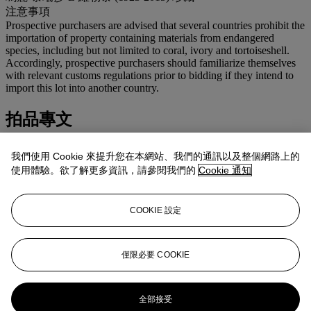
注意事項
Prospective purchasers are advised that several countries prohibit the
importation of property containing materials from endangered
species, including but not limited to coral, ivory and tortoiseshell.
Accordingly, prospective purchasers should familiarize themselves
with relevant customs regulations prior to bidding if they intend to
import this lot into another country.
拍品專文
明代根木家具造型原始自然，在品位獨到的文人圈内特別流
我們使用 Cookie 來提升您在本網站、我們的通訊以及整個網路上的
行。時至清代，宮廷室内擺設沿用某些文人傳統，包括以文人
使用體驗。欲了解更多資訊，請參閱我們的
Cookie 通知
書齋風格裝飾宮内居室。惟宮廷根木家具之平面另以硬木製
作，使其符合傳統家具之形制，例如供桌﹑羅漢床，以及如本
拍品之坐墩。北京故宮藏有一系列天然木家具，見朱家潛編
COOKIE 設定
《故宮博物院藏文物珍品大系－54-明清家具（下）》，香
港，2002年，286-292頁。
僅限必要 COOKIE
更多來自
家族遺珍：瑪麗‧泰瑞莎‧L‧維勒
泰亞洲藝術珍藏
全部接受