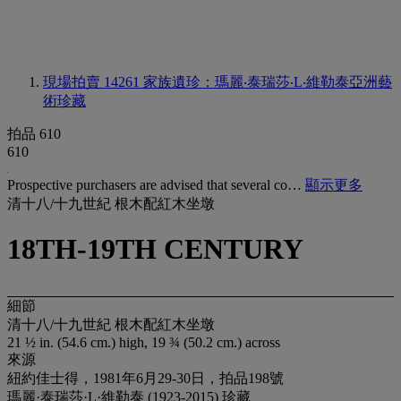
現場拍賣 14261
家族遺珍：瑪麗‧泰瑞莎‧L‧維勒泰亞洲藝
術珍藏
拍品 610
610
Prospective purchasers are advised that several co…
顯示更多
清十八/十九世紀 根木配紅木坐墩
18TH-19TH CENTURY
細節
清十八/十九世紀 根木配紅木坐墩
21 ½ in. (54.6 cm.) high, 19 ¾ (50.2 cm.) across
來源
紐約佳士得，1981年6月29-30日，拍品198號
瑪麗·泰瑞莎·L·維勒泰 (1923-2015) 珍藏