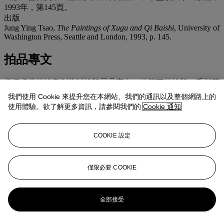
1993年，第145頁。
出版
Jung Ying Tsao,
The Paintings of Xugu and Qi Baishi
, University of
Washington Press, Seattle and London, 1993, p. 145.
拍品專文
僧侶虛谷的繪畫創作以松鼠最具亮色。他筆下的松鼠，毛髮蒼
勁，爪子尖利。對於此幅虛谷晚年所畫作品的精微之變，曹仲
我們使用 Cookie 來提升您在本網站、我們的通訊以及整個網路上的
英曾評價道：“虛谷視畫面需要，大膽將本是自然下垂的松枝
使用體驗。欲了解更多資訊，請參閱我們的
Cookie 通知
轉為上揚表現，以應和敏捷上爬的松鼠。此種違自然規律的繪
畫方式，使畫家一反其藝術創作的傳統。” 佳士得香港曾於
2013年5月27日上拍虛谷另一幅《松鼠圖》，畫面同樣落筆俊
COOKIE 設定
冷，但畫中松枝以寫實的方式呈現出下壓的樣子，說明畫家當
時還未形成以上蹊徑別開的創作理念。
僅限必要 COOKIE
更多來自
家族遺珍：瑪麗‧泰瑞莎‧L‧維勒
泰亞洲藝術珍藏
全部接受
查看全部