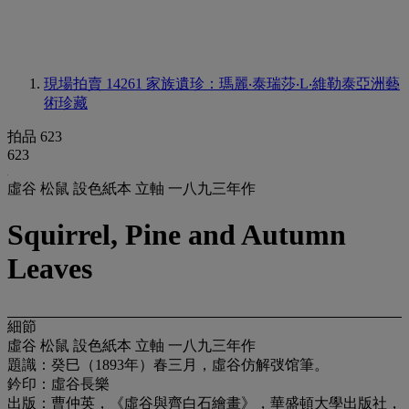
現場拍賣 14261
家族遺珍：瑪麗‧泰瑞莎‧L‧維勒泰亞洲藝
術珍藏
拍品 623
623
虛谷 松鼠 設色紙本 立軸 一八九三年作
Squirrel, Pine and Autumn
Leaves
細節
虛谷 松鼠 設色紙本 立軸 一八九三年作
題識：癸巳（1893年）春三月，虛谷仿解弢馆筆。
鈐印：虛谷長樂
出版：曹仲英，《虛谷與齊白石繪畫》，華盛頓大學出版社，