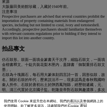
來源
大阪藤田美術館珍藏，入藏於1940年前。
注意事項
Prospective purchasers are advised that several countries prohibit the
importation of property containing materials from endangered
species, including but not limited to coral, ivory and tortoiseshell.
Accordingly, prospective purchasers should familiarize themselves
with relevant customs regulations prior to bidding if they intend to
import this lot into another country.
拍品專文
仿石鼓形。鼓面一面填金篆書天干次序，縮臨石鼓文，一面填
金楷書釋文。十錠共裝花梨木匣内，蓋隸書「御製重排石鼓文
墨」。
石鼓為十塊圓石，每石用大篆体刻四言詩一首，因形似鼓，故
名。關於石鼓的年代，歷來説法不一，現多認爲是春秋戰國時
秦人所作。石鼓於唐初出土於陝西鳳翔縣，經歷朝遞藏，元、
明、清三代置於北京國子監。乾隆皇帝對石鼓興趣濃厚，多次
傳拓、考證，並於乾隆五十五年以石鼓所存310字重排鼓文十
章，刊刻新鼓，置於國子監及熱河文廟。本套「御製重排石鼓
我們使用 Cookie 來提升您在本網站、我們的通訊以及整個網路上的
文墨」即以乾隆石鼓的文本縮臨而作，形式獨特，製作精良，
使用體驗。欲了解更多資訊，請參閱我們的
Cookie 通知