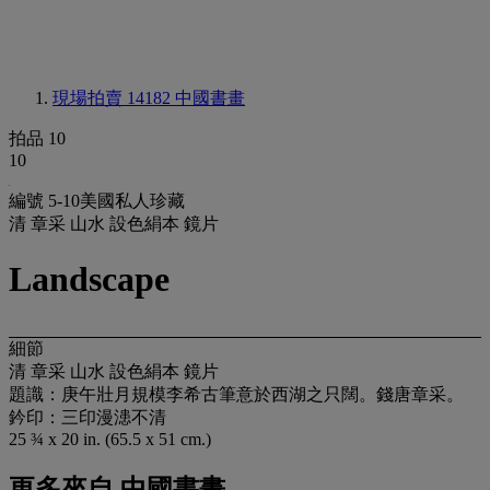
現場拍賣 14182
中國書畫
拍品 10
10
編號 5-10美國私人珍藏
清 章采 山水 設色絹本 鏡片
Landscape
細節
清 章采 山水 設色絹本 鏡片
題識：庚午壯月規模李希古筆意於西湖之只闊。錢唐章采。
鈐印：三印漫漶不清
25 ¾ x 20 in. (65.5 x 51 cm.)
更多來自
中國書畫