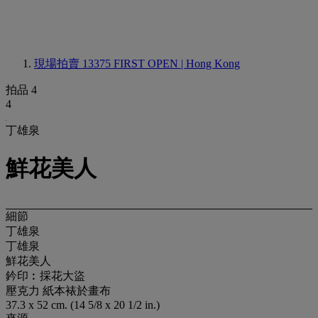
現場拍賣 13375
FIRST OPEN | Hong Kong
拍品 4
4
丁雄泉
鮮花美人
細節
丁雄泉
丁雄泉
鮮花美人
鈐印︰採花大盜
壓克力 紙本裱於畫布
37.3 x 52 cm. (14 5/8 x 20 1/2 in.)