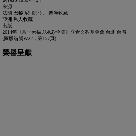
約1920-1930年代作
來源
法國 巴黎 尼耶沙瓦－普漢收藏
亞洲 私人收藏
出版
2014年《常玉素描與水彩全集》立青文教基金會 台北 台灣
(圖版編號W22，第157頁)
榮譽呈獻