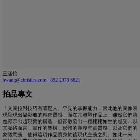
王涵怡
hwang@christies.com
+852 2978 6821
拍品專文
「文圖拉對技巧有著驚人、罕見的掌握能力，因此他的圖像表
現呈現出攝影般的精確質感，而在其雕塑作品上，雖然它們清
楚顯示出超現實的構造，但卻散發出一種栩栩如生的感受…以
其脈絡而言，畫作的架構，形體的渾厚堅實質感，以及它們的
象徵意義，使得這項作品躋身於後現代主義之列。如此一來，