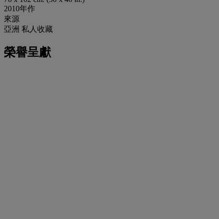
2010年作
來源
亞洲 私人收藏
榮譽呈獻