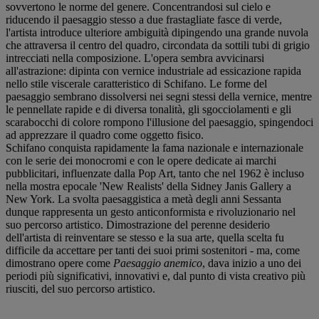
sovvertono le norme del genere. Concentrandosi sul cielo e
riducendo il paesaggio stesso a due frastagliate fasce di verde,
l'artista introduce ulteriore ambiguità dipingendo una grande nuvola
che attraversa il centro del quadro, circondata da sottili tubi di grigio
intrecciati nella composizione. L'opera sembra avvicinarsi
all'astrazione: dipinta con vernice industriale ad essicazione rapida
nello stile viscerale caratteristico di Schifano. Le forme del
paesaggio sembrano dissolversi nei segni stessi della vernice, mentre
le pennellate rapide e di diversa tonalità, gli sgocciolamenti e gli
scarabocchi di colore rompono l'illusione del paesaggio, spingendoci
ad apprezzare il quadro come oggetto fisico.
Schifano conquista rapidamente la fama nazionale e internazionale
con le serie dei monocromi e con le opere dedicate ai marchi
pubblicitari, influenzate dalla Pop Art, tanto che nel 1962 è incluso
nella mostra epocale 'New Realists' della Sidney Janis Gallery a
New York. La svolta paesaggistica a metà degli anni Sessanta
dunque rappresenta un gesto anticonformista e rivoluzionario nel
suo percorso artistico. Dimostrazione del perenne desiderio
dell'artista di reinventare se stesso e la sua arte, quella scelta fu
difficile da accettare per tanti dei suoi primi sostenitori - ma, come
dimostrano opere come
Paesaggio anemico
, dava inizio a uno dei
periodi più significativi, innovativi e, dal punto di vista creativo più
riusciti, del suo percorso artistico.