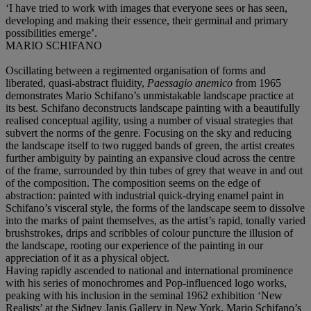
‘I have tried to work with images that everyone sees or has seen,
developing and making their essence, their germinal and primary
possibilities emerge’.
MARIO SCHIFANO
Oscillating between a regimented organisation of forms and
liberated, quasi-abstract fluidity,
Paessagio anemico
from 1965
demonstrates Mario Schifano’s unmistakable landscape practice at
its best. Schifano deconstructs landscape painting with a beautifully
realised conceptual agility, using a number of visual strategies that
subvert the norms of the genre. Focusing on the sky and reducing
the landscape itself to two rugged bands of green, the artist creates
further ambiguity by painting an expansive cloud across the centre
of the frame, surrounded by thin tubes of grey that weave in and out
of the composition. The composition seems on the edge of
abstraction: painted with industrial quick-drying enamel paint in
Schifano’s visceral style, the forms of the landscape seem to dissolve
into the marks of paint themselves, as the artist’s rapid, tonally varied
brushstrokes, drips and scribbles of colour puncture the illusion of
the landscape, rooting our experience of the painting in our
appreciation of it as a physical object.
Having rapidly ascended to national and international prominence
with his series of monochromes and Pop-influenced logo works,
peaking with his inclusion in the seminal 1962 exhibition ‘New
Realists’ at the Sidney Janis Gallery in New York, Mario Schifano’s