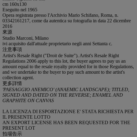
cm 160x130
Eseguito nel 1965
Opera registrata presso l'Archivio Mario Schifano, Roma, n.
03342161217, come da autentica su fotografia in data 22 dicembre
2016
來源
Studio Marconi, Milano
ivi acquisito dall'attuale proprietario negli anni Settanta c.
注意事項
Artist's Resale Right ("Droit de Suite"). Artist's Resale Right
Regulations 2006 apply to this lot, the buyer agrees to pay us an
amount equal to the resale royalty provided for in those Regulations,
and we undertake to the buyer to pay such amount to the artist's
collection agent.
更多詳情
'PAESAGGIO ANEMICO' (ANAEMIC LANDSCAPE); TITLED,
SIGNED AND DATED ON THE REVERSE; ENAMEL AND
GRAPHITE ON CANVAS
LA LICENZA DI ESPORTAZIONE E' STATA RICHIESTA PER
IL PRESENTE LOTTO
AN EXPORT LICENSE HAS BEEN REQUESTED FOR THE
PRESENT LOT
拍場告示