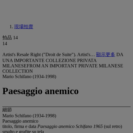
現場拍賣
拍品 14
14
Artist's Resale Right ("Droit de Suite"). Artist's…
顯示更多
DA
UNA IMPORTANTE COLLEZIONE PRIVATA
MILANESEFROM AN IMPORTANT PRIVATE MILANESE
COLLECTION
Mario Schifano (1934-1998)
Paesaggio anemico
細節
Mario Schifano (1934-1998)
Paesaggio anemico
titolo, firma e data
Paesaggio anemico Schifano 1965
(sul retro)
smalto e grafite su tela