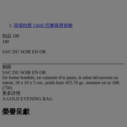
現場拍賣 13645
巴黎珠寶首飾
拍品 180
180
SAC DU SOIR EN OR
細節
SAC DU SOIR EN OR
De forme bombée, en vannerie d'or jaune, le rabat découvrant un
miroir, 18 x 10 x 5 cm., poids brut: 455.76 gr., monture en or 18K
(750)
更多詳情
A GOLD EVENING BAG
榮譽呈獻