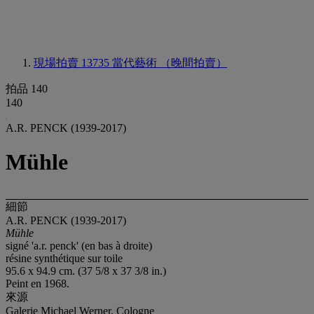
現場拍賣 13735
當代藝術 （晚間拍賣）
拍品 140
140
A.R. PENCK (1939-2017)
Mühle
細節
A.R. PENCK (1939-2017)
Mühle
signé 'a.r. penck' (en bas à droite)
résine synthétique sur toile
95.6 x 94.9 cm. (37 5/8 x 37 3/8 in.)
Peint en 1968.
來源
Galerie Michael Werner, Cologne