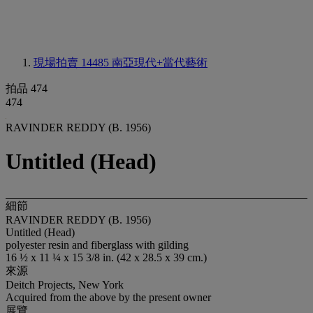
現場拍賣 14485
南亞現代+當代藝術
拍品 474
474
RAVINDER REDDY (B. 1956)
Untitled (Head)
細節
RAVINDER REDDY (B. 1956)
Untitled (Head)
polyester resin and fiberglass with gilding
16 ½ x 11 ¼ x 15 3/8 in. (42 x 28.5 x 39 cm.)
來源
Deitch Projects, New York
Acquired from the above by the present owner
展覽