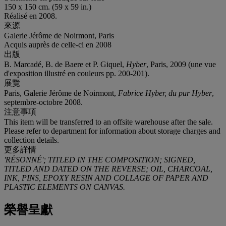
150 x 150 cm. (59 x 59 in.)
Réalisé en 2008.
來源
Galerie Jérôme de Noirmont, Paris
Acquis auprès de celle-ci en 2008
出版
B. Marcadé, B. de Baere et P. Giquel,
Hyber
, Paris, 2009 (une vue
d'exposition illustré en couleurs pp. 200-201).
展覽
Paris, Galerie Jérôme de Noirmont,
Fabrice Hyber, du pur Hyber
,
septembre-octobre 2008.
注意事項
This item will be transferred to an offsite warehouse after the sale.
Please refer to department for information about storage charges and
collection details.
更多詳情
'RÉSONNÉ';
TITLED IN THE COMPOSITION; SIGNED,
TITLED AND DATED ON THE REVERSE
;
OIL, CHARCOAL,
INK, PINS, EPOXY RESIN AND COLLAGE OF PAPER AND
PLASTIC ELEMENTS ON CANVAS.
榮譽呈獻