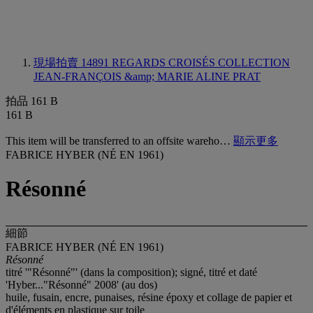
現場拍賣 14891
REGARDS CROISÉS COLLECTION
JEAN-FRANÇOIS &amp; MARIE ALINE PRAT
拍品 161 B
161 B
This item will be transferred to an offsite wareho…
顯示更多
FABRICE HYBER (NÉ EN 1961)
Résonné
細節
FABRICE HYBER (NÉ EN 1961)
Résonné
titré '"Résonné"' (dans la composition); signé, titré et daté
'Hyber..."Résonné" 2008' (au dos)
huile, fusain, encre, punaises, résine époxy et collage de papier et
d'éléments en plastique sur toile